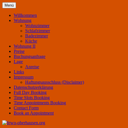
Zum
Menü
Inhalt
Preiswert übernachten in Oberhausen –
fewo-oberhausen.org
springen
Willkommen
Ferienwohnung – Monteurzimmer
Wohnung
Wohnzimmer
Schlafzimmer
Badezimmer
Küche
Wohnung II
Preise
Buchungsanfrage
Lage
Anreise
Links
Impressum
Haftungsausschluss (Disclaimer)
Datenschutzerklärung
Full Day Booking
Time Slots Booking
Time Appointments Booking
Contact Form
Book an Appointment