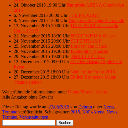
24. Oktober 2015 19:00 Uhr
Das große ARENA Oktoberfest
2015
6. November 2015 20:00 Uhr
THE PRODIGY
8. November 2015 13:00 Uhr
Die große Schlager-Starparade
13. November 2015 20:00 Uhr
DEEP PURPLE – Live in
Concert 2015
21. November 2015 18:30 Uhr
NIGHTWISH & Guests
24. November 2015 20:00 Uhr
SUPERTRAMP
25. November 2015 20:00 Uhr
Lord Of The Dance
28. November 2015 19:30 Uhr
Kastelruther Spatzen
29. November 2015 19:00 Uhr
THRILLER – live
12. Dezember 2015 09:00 Uhr
Elitederm Beauty Style Club
Event
20. Dezember 2015 18:00 Uhr
Night of the Proms 2015
27. Dezember 2015 18:00 Uhr
Ehrlich Brothers – Magie
Träume erleben
Weiterführende Informationen unter
König Pilsener Arena
Alle Angaben ohne Gewähr
Dieser Beitrag wurde am
27/05/2015
von
Dehorn
unter
News
,
Termine
veröffentlicht. Schlagwörter:
2015
,
KöPi-Arena
,
News
,
Termine
,
Veranstaltungen
.
Suchen
nach: